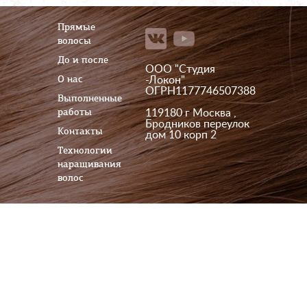
Прямые
волосы
До и после
ООО "Студия
О нас
-Локон"
ОГРН1177746507388
Выполненные
работы
119180 г Москва ,
Бродников переулок
Контакты
дом 10 корп 2
Технологии
наращивания
волос
Заказать обратный
звонок